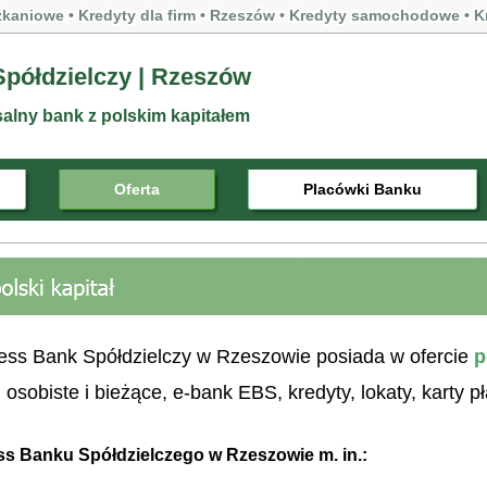
zkaniowe
•
Kredyty dla firm
• Rzeszów
•
Kredyty samochodowe
•
K
półdzielczy | Rzeszów
lny bank z polskim kapitałem
Oferta
Placówki Banku
ess Bank Spółdzielczy w Rzeszowie posiada w ofercie
p
 osobiste i bieżące, e-bank EBS, kredyty,
lokaty, karty p
ss Banku Spółdzielczego w Rzeszowie m. in.: