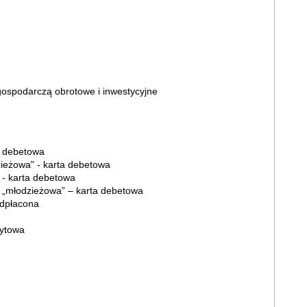
 gospodarczą obrotowe i inwestycyjne
a debetowa
zieżowa" - karta debetowa
 - karta debetowa
 „młodzieżowa” – karta debetowa
edpłacona
dytowa