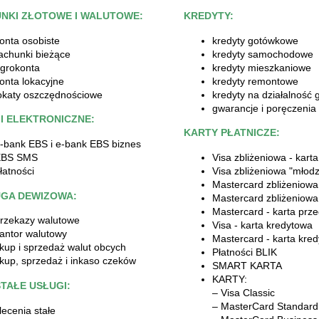
NKI ZŁOTOWE I WALUTOWE:
KREDYTY:
onta osobiste
kredyty gotówkowe
achunki bieżące
kredyty samochodowe
grokonta
kredyty mieszkaniowe
onta lokacyjne
kredyty remontowe
okaty oszczędnościowe
kredyty na działalność
gwarancje i poręczenia
I ELEKTRONICZNE:
KARTY PŁATNICZE:
-bank EBS i e-bank EBS biznes
EBS SMS
Visa zbliżeniowa - kart
łatności
Visa zbliżeniowa "młod
Mastercard zbliżeniowa
GA DEWIZOWA:
Mastercard zbliżeniowa
Mastercard - karta prz
rzekazy walutowe
Visa - karta kredytowa
antor walutowy
Mastercard - karta kre
kup i sprzedaż walut obcych
Płatności BLIK
kup, sprzedaż i inkaso czeków
SMART KARTA
KARTY:
TAŁE USŁUGI:
– Visa Classic
– MasterCard Standard
lecenia stałe