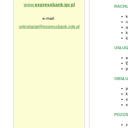
www.
expressbank.ipr.pl
RACHU
k
e-mail:
r
sekretariat@expressbank.sgb.pl
a
k
l
USŁUG
e
p
OBSŁU
p
k
s
s
POZOS
z